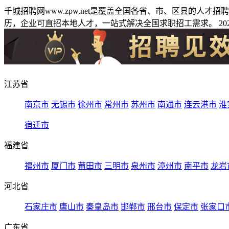
千城招聘网www.zpw.net是覆盖全国各省、市、区县的人
历，企业可直招本地人才，一站式解决全国求职招工需求。 2026
江苏省
南京市
无锡市
徐州市
常州市
苏州市
南通市
连云港市
淮
宿迁市
福建省
福州市
厦门市
莆田市
三明市
泉州市
漳州市
南平市
龙岩
河北省
石家庄市
唐山市
秦皇岛市
邯郸市
邢台市
保定市
张家口
广东省