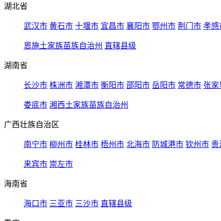
湖北省
武汉市
黄石市
十堰市
宜昌市
襄阳市
鄂州市
荆门市
孝感
恩施土家族苗族自治州
直辖县级
湖南省
长沙市
株洲市
湘潭市
衡阳市
邵阳市
岳阳市
常德市
张家
娄底市
湘西土家族苗族自治州
广西壮族自治区
南宁市
柳州市
桂林市
梧州市
北海市
防城港市
钦州市
贵
来宾市
崇左市
海南省
海口市
三亚市
三沙市
直辖县级