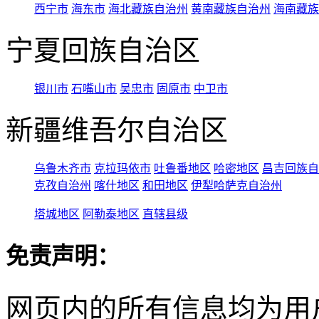
西宁市
海东市
海北藏族自治州
黄南藏族自治州
海南藏族
宁夏回族自治区
银川市
石嘴山市
吴忠市
固原市
中卫市
新疆维吾尔自治区
乌鲁木齐市
克拉玛依市
吐鲁番地区
哈密地区
昌吉回族自
克孜自治州
喀什地区
和田地区
伊犁哈萨克自治州
塔城地区
阿勒泰地区
直辖县级
免责声明：
网页内的所有信息均为用