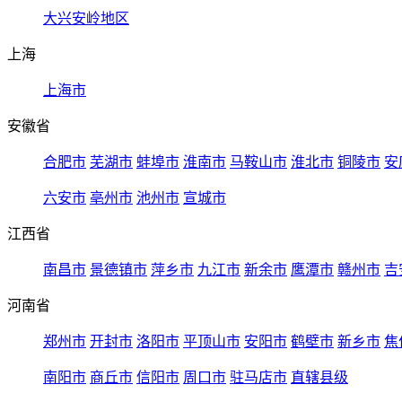
大兴安岭地区
上海
上海市
安徽省
合肥市
芜湖市
蚌埠市
淮南市
马鞍山市
淮北市
铜陵市
安
六安市
亳州市
池州市
宣城市
江西省
南昌市
景德镇市
萍乡市
九江市
新余市
鹰潭市
赣州市
吉
河南省
郑州市
开封市
洛阳市
平顶山市
安阳市
鹤壁市
新乡市
焦
南阳市
商丘市
信阳市
周口市
驻马店市
直辖县级