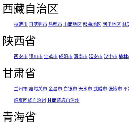
西藏自治区
拉萨市
日喀则市
昌都市
山南地区
那曲地区
阿里地区
林
陕西省
西安市
铜川市
宝鸡市
咸阳市
渭南市
延安市
汉中市
榆林
甘肃省
兰州市
嘉峪关市
金昌市
白银市
天水市
武威市
张掖市
平
临夏回族自治州
甘南藏族自治州
青海省