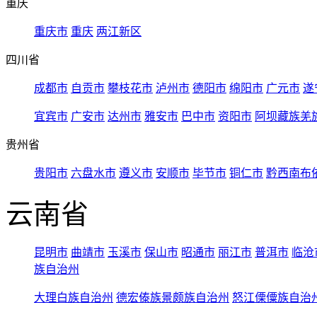
重庆
重庆市
重庆
两江新区
四川省
成都市
自贡市
攀枝花市
泸州市
德阳市
绵阳市
广元市
遂
宜宾市
广安市
达州市
雅安市
巴中市
资阳市
阿坝藏族羌
贵州省
贵阳市
六盘水市
遵义市
安顺市
毕节市
铜仁市
黔西南布
云南省
昆明市
曲靖市
玉溪市
保山市
昭通市
丽江市
普洱市
临沧
族自治州
大理白族自治州
德宏傣族景颇族自治州
怒江傈僳族自治