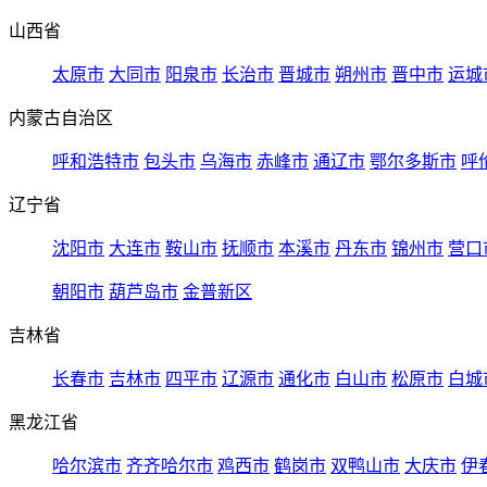
山西省
太原市
大同市
阳泉市
长治市
晋城市
朔州市
晋中市
运城
内蒙古自治区
呼和浩特市
包头市
乌海市
赤峰市
通辽市
鄂尔多斯市
呼
辽宁省
沈阳市
大连市
鞍山市
抚顺市
本溪市
丹东市
锦州市
营口
朝阳市
葫芦岛市
金普新区
吉林省
长春市
吉林市
四平市
辽源市
通化市
白山市
松原市
白城
黑龙江省
哈尔滨市
齐齐哈尔市
鸡西市
鹤岗市
双鸭山市
大庆市
伊