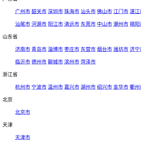
广州市
韶关市
深圳市
珠海市
汕头市
佛山市
江门市
湛江
汕尾市
河源市
阳江市
清远市
东莞市
中山市
潮州市
揭阳
山东省
济南市
青岛市
淄博市
枣庄市
东营市
烟台市
潍坊市
济宁
临沂市
德州市
聊城市
滨州市
菏泽市
浙江省
杭州市
宁波市
温州市
嘉兴市
湖州市
绍兴市
金华市
衢州
北京
北京市
天津
天津市