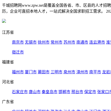
千城招聘网www.zpw.net是覆盖全国各省、市、区县的人
历，企业可直招本地人才，一站式解决全国求职招工需求。 2026
江苏省
南京市
无锡市
徐州市
常州市
苏州市
南通市
连云港市
淮
宿迁市
福建省
福州市
厦门市
莆田市
三明市
泉州市
漳州市
南平市
龙岩
河北省
石家庄市
唐山市
秦皇岛市
邯郸市
邢台市
保定市
张家口
广东省