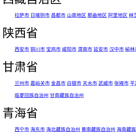
拉萨市
日喀则市
昌都市
山南地区
那曲地区
阿里地区
林
陕西省
西安市
铜川市
宝鸡市
咸阳市
渭南市
延安市
汉中市
榆林
甘肃省
兰州市
嘉峪关市
金昌市
白银市
天水市
武威市
张掖市
平
临夏回族自治州
甘南藏族自治州
青海省
西宁市
海东市
海北藏族自治州
黄南藏族自治州
海南藏族