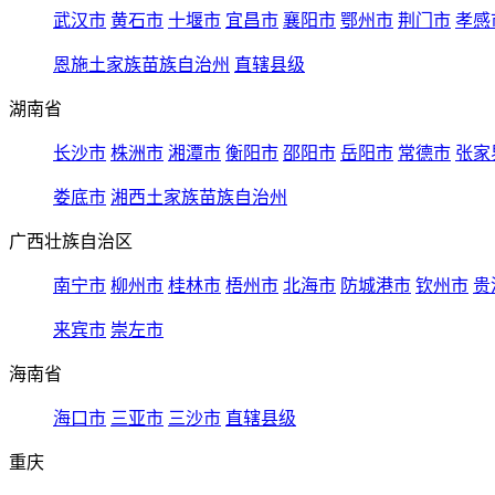
武汉市
黄石市
十堰市
宜昌市
襄阳市
鄂州市
荆门市
孝感
恩施土家族苗族自治州
直辖县级
湖南省
长沙市
株洲市
湘潭市
衡阳市
邵阳市
岳阳市
常德市
张家
娄底市
湘西土家族苗族自治州
广西壮族自治区
南宁市
柳州市
桂林市
梧州市
北海市
防城港市
钦州市
贵
来宾市
崇左市
海南省
海口市
三亚市
三沙市
直辖县级
重庆