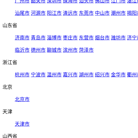
广州市
韶关市
深圳市
珠海市
汕头市
佛山市
江门市
湛江
汕尾市
河源市
阳江市
清远市
东莞市
中山市
潮州市
揭阳
山东省
济南市
青岛市
淄博市
枣庄市
东营市
烟台市
潍坊市
济宁
临沂市
德州市
聊城市
滨州市
菏泽市
浙江省
杭州市
宁波市
温州市
嘉兴市
湖州市
绍兴市
金华市
衢州
北京
北京市
天津
天津市
山西省