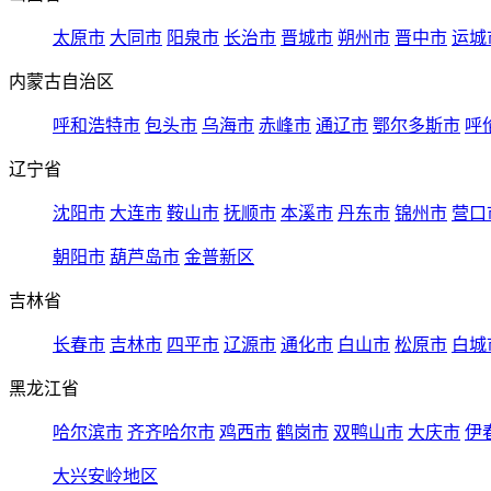
太原市
大同市
阳泉市
长治市
晋城市
朔州市
晋中市
运城
内蒙古自治区
呼和浩特市
包头市
乌海市
赤峰市
通辽市
鄂尔多斯市
呼
辽宁省
沈阳市
大连市
鞍山市
抚顺市
本溪市
丹东市
锦州市
营口
朝阳市
葫芦岛市
金普新区
吉林省
长春市
吉林市
四平市
辽源市
通化市
白山市
松原市
白城
黑龙江省
哈尔滨市
齐齐哈尔市
鸡西市
鹤岗市
双鸭山市
大庆市
伊
大兴安岭地区