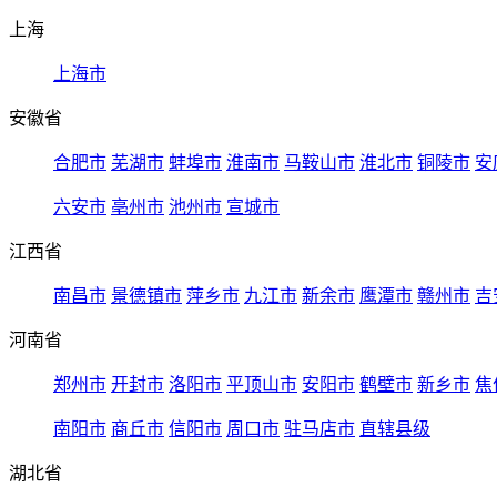
上海
上海市
安徽省
合肥市
芜湖市
蚌埠市
淮南市
马鞍山市
淮北市
铜陵市
安
六安市
亳州市
池州市
宣城市
江西省
南昌市
景德镇市
萍乡市
九江市
新余市
鹰潭市
赣州市
吉
河南省
郑州市
开封市
洛阳市
平顶山市
安阳市
鹤壁市
新乡市
焦
南阳市
商丘市
信阳市
周口市
驻马店市
直辖县级
湖北省