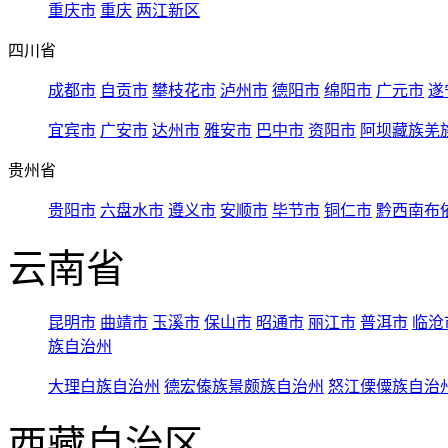
重庆市
重庆
两江新区
四川省
成都市
自贡市
攀枝花市
泸州市
德阳市
绵阳市
广元市
遂
宜宾市
广安市
达州市
雅安市
巴中市
资阳市
阿坝藏族羌
贵州省
贵阳市
六盘水市
遵义市
安顺市
毕节市
铜仁市
黔西南布
云南省
昆明市
曲靖市
玉溪市
保山市
昭通市
丽江市
普洱市
临沧
族自治州
大理白族自治州
德宏傣族景颇族自治州
怒江傈僳族自治
西藏自治区