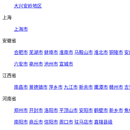
大兴安岭地区
上海
上海市
安徽省
合肥市
芜湖市
蚌埠市
淮南市
马鞍山市
淮北市
铜陵市
安
六安市
亳州市
池州市
宣城市
江西省
南昌市
景德镇市
萍乡市
九江市
新余市
鹰潭市
赣州市
吉
河南省
郑州市
开封市
洛阳市
平顶山市
安阳市
鹤壁市
新乡市
焦
南阳市
商丘市
信阳市
周口市
驻马店市
直辖县级