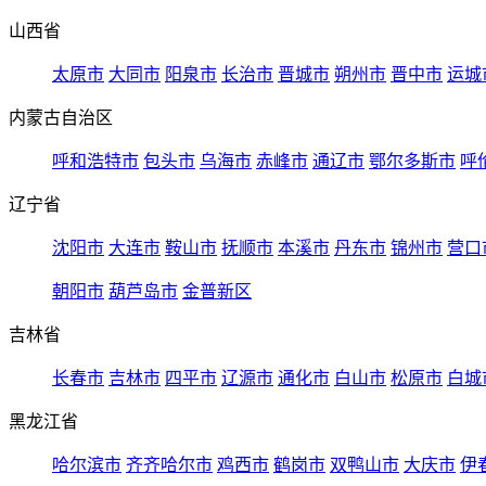
山西省
太原市
大同市
阳泉市
长治市
晋城市
朔州市
晋中市
运城
内蒙古自治区
呼和浩特市
包头市
乌海市
赤峰市
通辽市
鄂尔多斯市
呼
辽宁省
沈阳市
大连市
鞍山市
抚顺市
本溪市
丹东市
锦州市
营口
朝阳市
葫芦岛市
金普新区
吉林省
长春市
吉林市
四平市
辽源市
通化市
白山市
松原市
白城
黑龙江省
哈尔滨市
齐齐哈尔市
鸡西市
鹤岗市
双鸭山市
大庆市
伊