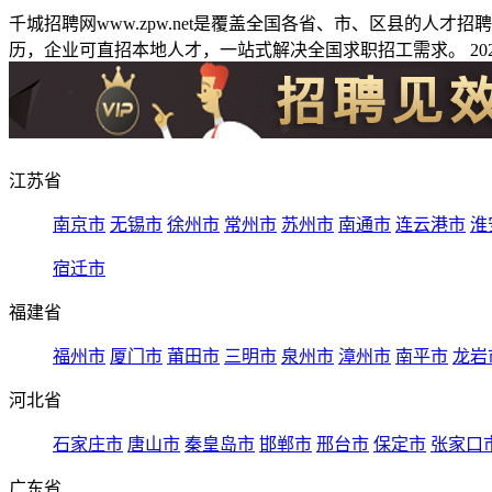
千城招聘网www.zpw.net是覆盖全国各省、市、区县的人
历，企业可直招本地人才，一站式解决全国求职招工需求。 2026
江苏省
南京市
无锡市
徐州市
常州市
苏州市
南通市
连云港市
淮
宿迁市
福建省
福州市
厦门市
莆田市
三明市
泉州市
漳州市
南平市
龙岩
河北省
石家庄市
唐山市
秦皇岛市
邯郸市
邢台市
保定市
张家口
广东省