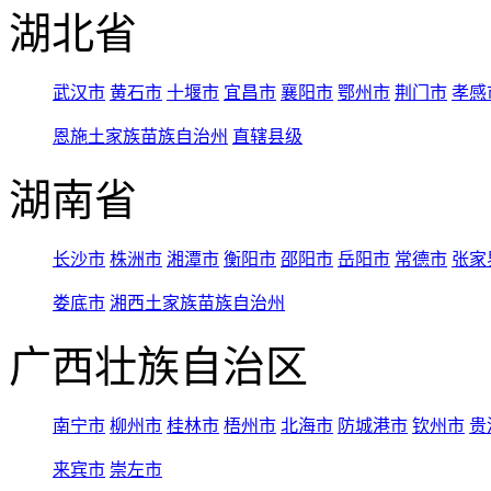
湖北省
武汉市
黄石市
十堰市
宜昌市
襄阳市
鄂州市
荆门市
孝感
恩施土家族苗族自治州
直辖县级
湖南省
长沙市
株洲市
湘潭市
衡阳市
邵阳市
岳阳市
常德市
张家
娄底市
湘西土家族苗族自治州
广西壮族自治区
南宁市
柳州市
桂林市
梧州市
北海市
防城港市
钦州市
贵
来宾市
崇左市