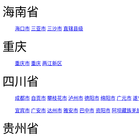
海南省
海口市
三亚市
三沙市
直辖县级
重庆
重庆市
重庆
两江新区
四川省
成都市
自贡市
攀枝花市
泸州市
德阳市
绵阳市
广元市
遂
宜宾市
广安市
达州市
雅安市
巴中市
资阳市
阿坝藏族羌
贵州省