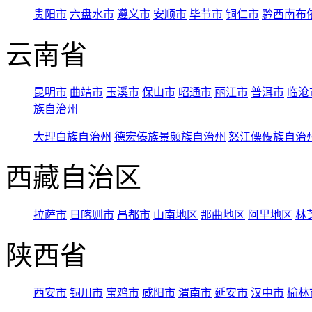
贵阳市
六盘水市
遵义市
安顺市
毕节市
铜仁市
黔西南布
云南省
昆明市
曲靖市
玉溪市
保山市
昭通市
丽江市
普洱市
临沧
族自治州
大理白族自治州
德宏傣族景颇族自治州
怒江傈僳族自治
西藏自治区
拉萨市
日喀则市
昌都市
山南地区
那曲地区
阿里地区
林
陕西省
西安市
铜川市
宝鸡市
咸阳市
渭南市
延安市
汉中市
榆林