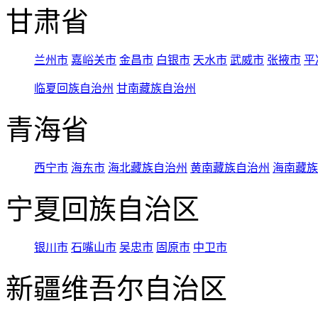
甘肃省
兰州市
嘉峪关市
金昌市
白银市
天水市
武威市
张掖市
平
临夏回族自治州
甘南藏族自治州
青海省
西宁市
海东市
海北藏族自治州
黄南藏族自治州
海南藏族
宁夏回族自治区
银川市
石嘴山市
吴忠市
固原市
中卫市
新疆维吾尔自治区