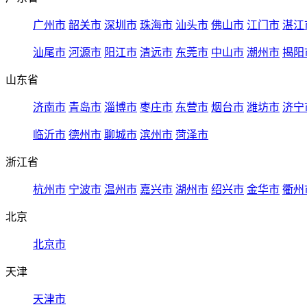
广州市
韶关市
深圳市
珠海市
汕头市
佛山市
江门市
湛江
汕尾市
河源市
阳江市
清远市
东莞市
中山市
潮州市
揭阳
山东省
济南市
青岛市
淄博市
枣庄市
东营市
烟台市
潍坊市
济宁
临沂市
德州市
聊城市
滨州市
菏泽市
浙江省
杭州市
宁波市
温州市
嘉兴市
湖州市
绍兴市
金华市
衢州
北京
北京市
天津
天津市