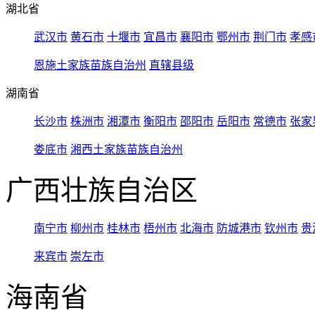
湖北省
武汉市
黄石市
十堰市
宜昌市
襄阳市
鄂州市
荆门市
孝感
恩施土家族苗族自治州
直辖县级
湖南省
长沙市
株洲市
湘潭市
衡阳市
邵阳市
岳阳市
常德市
张家
娄底市
湘西土家族苗族自治州
广西壮族自治区
南宁市
柳州市
桂林市
梧州市
北海市
防城港市
钦州市
贵
来宾市
崇左市
海南省