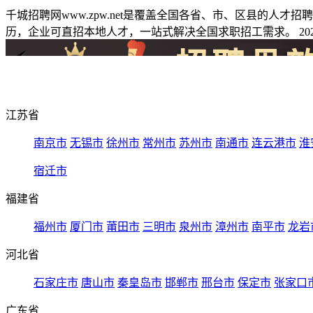
千城招聘网www.zpw.net是覆盖全国各省、市、区县的人
历，企业可直招本地人才，一站式解决全国求职招工需求。 2026
江苏省
南京市
无锡市
徐州市
常州市
苏州市
南通市
连云港市
淮
宿迁市
福建省
福州市
厦门市
莆田市
三明市
泉州市
漳州市
南平市
龙岩
河北省
石家庄市
唐山市
秦皇岛市
邯郸市
邢台市
保定市
张家口
广东省