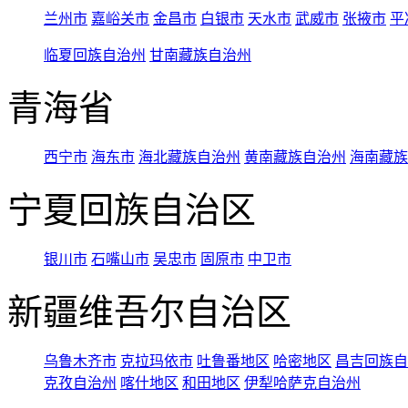
兰州市
嘉峪关市
金昌市
白银市
天水市
武威市
张掖市
平
临夏回族自治州
甘南藏族自治州
青海省
西宁市
海东市
海北藏族自治州
黄南藏族自治州
海南藏族
宁夏回族自治区
银川市
石嘴山市
吴忠市
固原市
中卫市
新疆维吾尔自治区
乌鲁木齐市
克拉玛依市
吐鲁番地区
哈密地区
昌吉回族自
克孜自治州
喀什地区
和田地区
伊犁哈萨克自治州