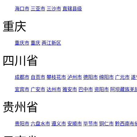
海口市
三亚市
三沙市
直辖县级
重庆
重庆市
重庆
两江新区
四川省
成都市
自贡市
攀枝花市
泸州市
德阳市
绵阳市
广元市
遂
宜宾市
广安市
达州市
雅安市
巴中市
资阳市
阿坝藏族羌
贵州省
贵阳市
六盘水市
遵义市
安顺市
毕节市
铜仁市
黔西南布