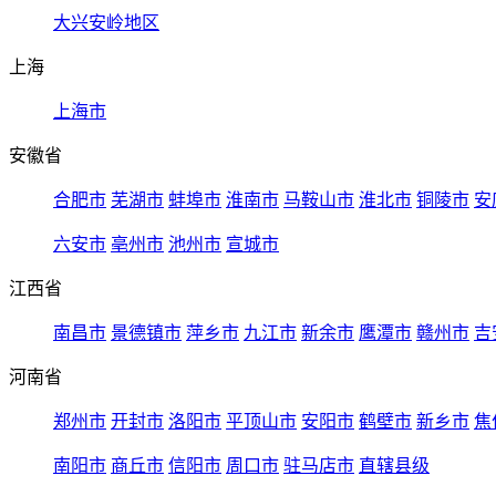
大兴安岭地区
上海
上海市
安徽省
合肥市
芜湖市
蚌埠市
淮南市
马鞍山市
淮北市
铜陵市
安
六安市
亳州市
池州市
宣城市
江西省
南昌市
景德镇市
萍乡市
九江市
新余市
鹰潭市
赣州市
吉
河南省
郑州市
开封市
洛阳市
平顶山市
安阳市
鹤壁市
新乡市
焦
南阳市
商丘市
信阳市
周口市
驻马店市
直辖县级