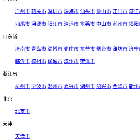
广州市
韶关市
深圳市
珠海市
汕头市
佛山市
江门市
湛江
汕尾市
河源市
阳江市
清远市
东莞市
中山市
潮州市
揭阳
山东省
济南市
青岛市
淄博市
枣庄市
东营市
烟台市
潍坊市
济宁
临沂市
德州市
聊城市
滨州市
菏泽市
浙江省
杭州市
宁波市
温州市
嘉兴市
湖州市
绍兴市
金华市
衢州
北京
北京市
天津
天津市