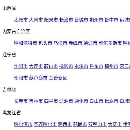
山西省
太原市
大同市
阳泉市
长治市
晋城市
朔州市
晋中市
运城
内蒙古自治区
呼和浩特市
包头市
乌海市
赤峰市
通辽市
鄂尔多斯市
呼
辽宁省
沈阳市
大连市
鞍山市
抚顺市
本溪市
丹东市
锦州市
营口
朝阳市
葫芦岛市
金普新区
吉林省
长春市
吉林市
四平市
辽源市
通化市
白山市
松原市
白城
黑龙江省
哈尔滨市
齐齐哈尔市
鸡西市
鹤岗市
双鸭山市
大庆市
伊