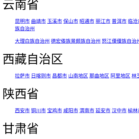
云南省
昆明市
曲靖市
玉溪市
保山市
昭通市
丽江市
普洱市
临沧
族自治州
大理白族自治州
德宏傣族景颇族自治州
怒江傈僳族自治
西藏自治区
拉萨市
日喀则市
昌都市
山南地区
那曲地区
阿里地区
林
陕西省
西安市
铜川市
宝鸡市
咸阳市
渭南市
延安市
汉中市
榆林
甘肃省