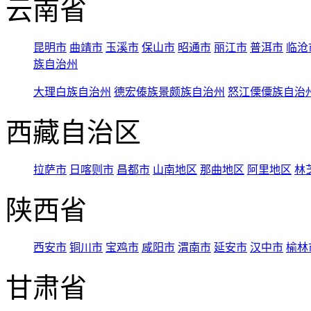
云南省
昆明市
曲靖市
玉溪市
保山市
昭通市
丽江市
普洱市
临沧
族自治州
大理白族自治州
德宏傣族景颇族自治州
怒江傈僳族自治
西藏自治区
拉萨市
日喀则市
昌都市
山南地区
那曲地区
阿里地区
林
陕西省
西安市
铜川市
宝鸡市
咸阳市
渭南市
延安市
汉中市
榆林
甘肃省