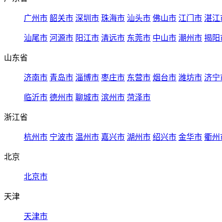
广州市
韶关市
深圳市
珠海市
汕头市
佛山市
江门市
湛江
汕尾市
河源市
阳江市
清远市
东莞市
中山市
潮州市
揭阳
山东省
济南市
青岛市
淄博市
枣庄市
东营市
烟台市
潍坊市
济宁
临沂市
德州市
聊城市
滨州市
菏泽市
浙江省
杭州市
宁波市
温州市
嘉兴市
湖州市
绍兴市
金华市
衢州
北京
北京市
天津
天津市