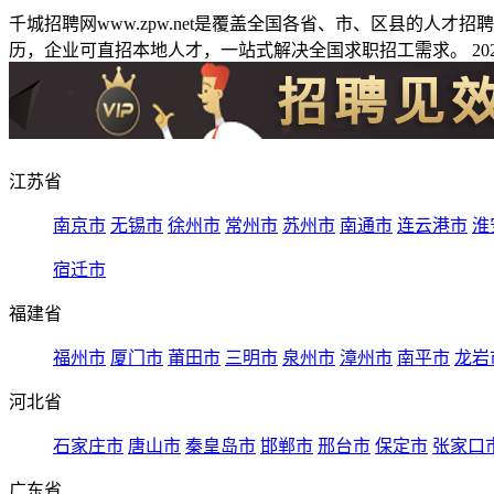
千城招聘网www.zpw.net是覆盖全国各省、市、区县的人
历，企业可直招本地人才，一站式解决全国求职招工需求。 2026
江苏省
南京市
无锡市
徐州市
常州市
苏州市
南通市
连云港市
淮
宿迁市
福建省
福州市
厦门市
莆田市
三明市
泉州市
漳州市
南平市
龙岩
河北省
石家庄市
唐山市
秦皇岛市
邯郸市
邢台市
保定市
张家口
广东省