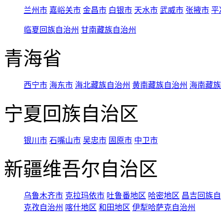
兰州市
嘉峪关市
金昌市
白银市
天水市
武威市
张掖市
平
临夏回族自治州
甘南藏族自治州
青海省
西宁市
海东市
海北藏族自治州
黄南藏族自治州
海南藏族
宁夏回族自治区
银川市
石嘴山市
吴忠市
固原市
中卫市
新疆维吾尔自治区
乌鲁木齐市
克拉玛依市
吐鲁番地区
哈密地区
昌吉回族自
克孜自治州
喀什地区
和田地区
伊犁哈萨克自治州