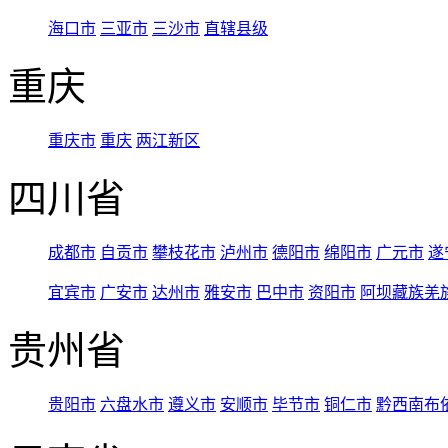
海口市
三亚市
三沙市
直辖县级
重庆
重庆市
重庆
两江新区
四川省
成都市
自贡市
攀枝花市
泸州市
德阳市
绵阳市
广元市
遂
宜宾市
广安市
达州市
雅安市
巴中市
资阳市
阿坝藏族羌
贵州省
贵阳市
六盘水市
遵义市
安顺市
毕节市
铜仁市
黔西南布