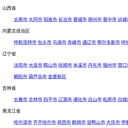
山西省
太原市
大同市
阳泉市
长治市
晋城市
朔州市
晋中市
运城
内蒙古自治区
呼和浩特市
包头市
乌海市
赤峰市
通辽市
鄂尔多斯市
呼
辽宁省
沈阳市
大连市
鞍山市
抚顺市
本溪市
丹东市
锦州市
营口
朝阳市
葫芦岛市
金普新区
吉林省
长春市
吉林市
四平市
辽源市
通化市
白山市
松原市
白城
黑龙江省
哈尔滨市
齐齐哈尔市
鸡西市
鹤岗市
双鸭山市
大庆市
伊