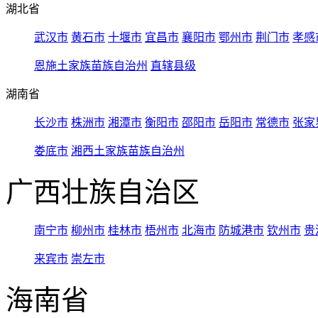
湖北省
武汉市
黄石市
十堰市
宜昌市
襄阳市
鄂州市
荆门市
孝感
恩施土家族苗族自治州
直辖县级
湖南省
长沙市
株洲市
湘潭市
衡阳市
邵阳市
岳阳市
常德市
张家
娄底市
湘西土家族苗族自治州
广西壮族自治区
南宁市
柳州市
桂林市
梧州市
北海市
防城港市
钦州市
贵
来宾市
崇左市
海南省