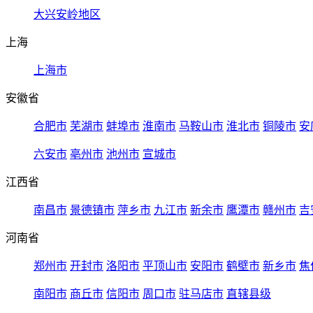
大兴安岭地区
上海
上海市
安徽省
合肥市
芜湖市
蚌埠市
淮南市
马鞍山市
淮北市
铜陵市
安
六安市
亳州市
池州市
宣城市
江西省
南昌市
景德镇市
萍乡市
九江市
新余市
鹰潭市
赣州市
吉
河南省
郑州市
开封市
洛阳市
平顶山市
安阳市
鹤壁市
新乡市
焦
南阳市
商丘市
信阳市
周口市
驻马店市
直辖县级