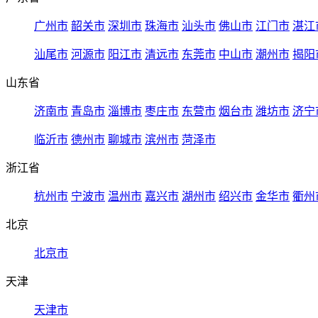
广州市
韶关市
深圳市
珠海市
汕头市
佛山市
江门市
湛江
汕尾市
河源市
阳江市
清远市
东莞市
中山市
潮州市
揭阳
山东省
济南市
青岛市
淄博市
枣庄市
东营市
烟台市
潍坊市
济宁
临沂市
德州市
聊城市
滨州市
菏泽市
浙江省
杭州市
宁波市
温州市
嘉兴市
湖州市
绍兴市
金华市
衢州
北京
北京市
天津
天津市