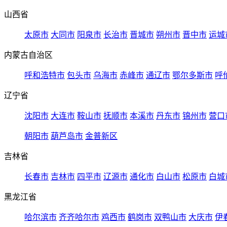
山西省
太原市
大同市
阳泉市
长治市
晋城市
朔州市
晋中市
运城
内蒙古自治区
呼和浩特市
包头市
乌海市
赤峰市
通辽市
鄂尔多斯市
呼
辽宁省
沈阳市
大连市
鞍山市
抚顺市
本溪市
丹东市
锦州市
营口
朝阳市
葫芦岛市
金普新区
吉林省
长春市
吉林市
四平市
辽源市
通化市
白山市
松原市
白城
黑龙江省
哈尔滨市
齐齐哈尔市
鸡西市
鹤岗市
双鸭山市
大庆市
伊