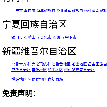
西宁市
海东市
海北藏族自治州
黄南藏族自治州
海南藏族
宁夏回族自治区
银川市
石嘴山市
吴忠市
固原市
中卫市
新疆维吾尔自治区
乌鲁木齐市
克拉玛依市
吐鲁番地区
哈密地区
昌吉回族自
克孜自治州
喀什地区
和田地区
伊犁哈萨克自治州
塔城地区
阿勒泰地区
直辖县级
免责声明：