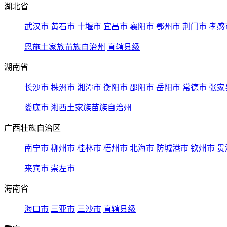
湖北省
武汉市
黄石市
十堰市
宜昌市
襄阳市
鄂州市
荆门市
孝感
恩施土家族苗族自治州
直辖县级
湖南省
长沙市
株洲市
湘潭市
衡阳市
邵阳市
岳阳市
常德市
张家
娄底市
湘西土家族苗族自治州
广西壮族自治区
南宁市
柳州市
桂林市
梧州市
北海市
防城港市
钦州市
贵
来宾市
崇左市
海南省
海口市
三亚市
三沙市
直辖县级