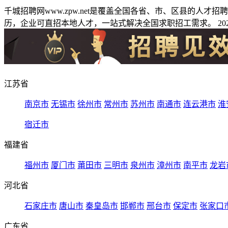
千城招聘网www.zpw.net是覆盖全国各省、市、区县的人
历，企业可直招本地人才，一站式解决全国求职招工需求。 2026
江苏省
南京市
无锡市
徐州市
常州市
苏州市
南通市
连云港市
淮
宿迁市
福建省
福州市
厦门市
莆田市
三明市
泉州市
漳州市
南平市
龙岩
河北省
石家庄市
唐山市
秦皇岛市
邯郸市
邢台市
保定市
张家口
广东省