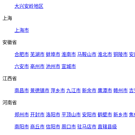
大兴安岭地区
上海
上海市
安徽省
合肥市
芜湖市
蚌埠市
淮南市
马鞍山市
淮北市
铜陵市
安
六安市
亳州市
池州市
宣城市
江西省
南昌市
景德镇市
萍乡市
九江市
新余市
鹰潭市
赣州市
吉
河南省
郑州市
开封市
洛阳市
平顶山市
安阳市
鹤壁市
新乡市
焦
南阳市
商丘市
信阳市
周口市
驻马店市
直辖县级