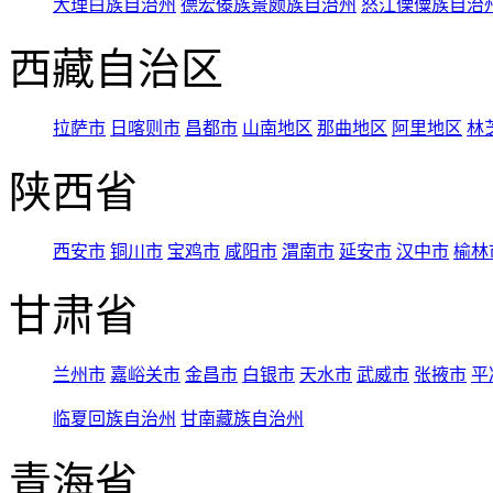
大理白族自治州
德宏傣族景颇族自治州
怒江傈僳族自治
西藏自治区
拉萨市
日喀则市
昌都市
山南地区
那曲地区
阿里地区
林
陕西省
西安市
铜川市
宝鸡市
咸阳市
渭南市
延安市
汉中市
榆林
甘肃省
兰州市
嘉峪关市
金昌市
白银市
天水市
武威市
张掖市
平
临夏回族自治州
甘南藏族自治州
青海省