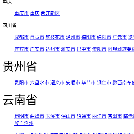
重庆
重庆市
重庆
两江新区
四川省
成都市
自贡市
攀枝花市
泸州市
德阳市
绵阳市
广元市
遂
宜宾市
广安市
达州市
雅安市
巴中市
资阳市
阿坝藏族羌
贵州省
贵阳市
六盘水市
遵义市
安顺市
毕节市
铜仁市
黔西南布
云南省
昆明市
曲靖市
玉溪市
保山市
昭通市
丽江市
普洱市
临沧
族自治州