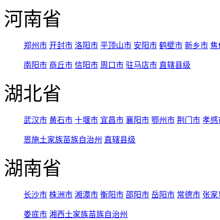
河南省
郑州市
开封市
洛阳市
平顶山市
安阳市
鹤壁市
新乡市
焦
南阳市
商丘市
信阳市
周口市
驻马店市
直辖县级
湖北省
武汉市
黄石市
十堰市
宜昌市
襄阳市
鄂州市
荆门市
孝感
恩施土家族苗族自治州
直辖县级
湖南省
长沙市
株洲市
湘潭市
衡阳市
邵阳市
岳阳市
常德市
张家
娄底市
湘西土家族苗族自治州