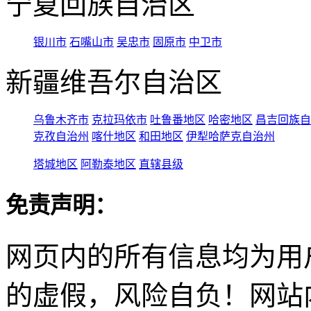
宁夏回族自治区
银川市
石嘴山市
吴忠市
固原市
中卫市
新疆维吾尔自治区
乌鲁木齐市
克拉玛依市
吐鲁番地区
哈密地区
昌吉回族自
克孜自治州
喀什地区
和田地区
伊犁哈萨克自治州
塔城地区
阿勒泰地区
直辖县级
免责声明：
网页内的所有信息均为用
的虚假，风险自负！网站