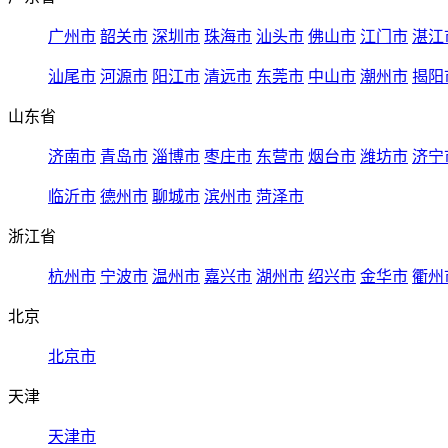
广州市
韶关市
深圳市
珠海市
汕头市
佛山市
江门市
湛江
汕尾市
河源市
阳江市
清远市
东莞市
中山市
潮州市
揭阳
山东省
济南市
青岛市
淄博市
枣庄市
东营市
烟台市
潍坊市
济宁
临沂市
德州市
聊城市
滨州市
菏泽市
浙江省
杭州市
宁波市
温州市
嘉兴市
湖州市
绍兴市
金华市
衢州
北京
北京市
天津
天津市