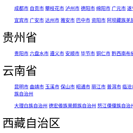
成都市
自贡市
攀枝花市
泸州市
德阳市
绵阳市
广元市
遂
宜宾市
广安市
达州市
雅安市
巴中市
资阳市
阿坝藏族羌
贵州省
贵阳市
六盘水市
遵义市
安顺市
毕节市
铜仁市
黔西南布
云南省
昆明市
曲靖市
玉溪市
保山市
昭通市
丽江市
普洱市
临沧
族自治州
大理白族自治州
德宏傣族景颇族自治州
怒江傈僳族自治
西藏自治区