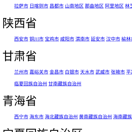
拉萨市
日喀则市
昌都市
山南地区
那曲地区
阿里地区
林
陕西省
西安市
铜川市
宝鸡市
咸阳市
渭南市
延安市
汉中市
榆林
甘肃省
兰州市
嘉峪关市
金昌市
白银市
天水市
武威市
张掖市
平
临夏回族自治州
甘南藏族自治州
青海省
西宁市
海东市
海北藏族自治州
黄南藏族自治州
海南藏族