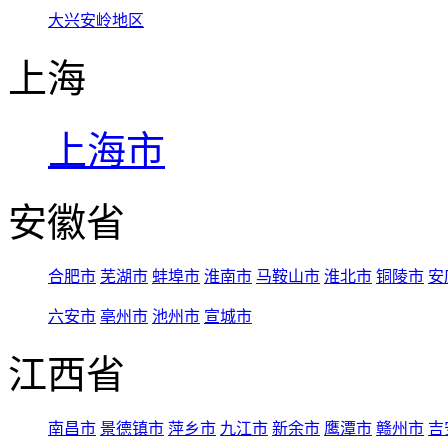
大兴安岭地区
上海
上海市
安徽省
合肥市
芜湖市
蚌埠市
淮南市
马鞍山市
淮北市
铜陵市
安
六安市
亳州市
池州市
宣城市
江西省
南昌市
景德镇市
萍乡市
九江市
新余市
鹰潭市
赣州市
吉