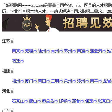
千城招聘网www.zpw.net是覆盖全国各省、市、区县的人
历，企业可直招本地人才，一站式解决全国求职招工需求。 2026
江苏省
南京市
无锡市
徐州市
常州市
苏州市
南通市
连云港市
淮
宿迁市
福建省
福州市
厦门市
莆田市
三明市
泉州市
漳州市
南平市
龙岩
河北省
石家庄市
唐山市
秦皇岛市
邯郸市
邢台市
保定市
张家口
广东省