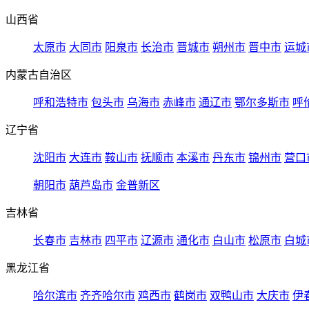
山西省
太原市
大同市
阳泉市
长治市
晋城市
朔州市
晋中市
运城
内蒙古自治区
呼和浩特市
包头市
乌海市
赤峰市
通辽市
鄂尔多斯市
呼
辽宁省
沈阳市
大连市
鞍山市
抚顺市
本溪市
丹东市
锦州市
营口
朝阳市
葫芦岛市
金普新区
吉林省
长春市
吉林市
四平市
辽源市
通化市
白山市
松原市
白城
黑龙江省
哈尔滨市
齐齐哈尔市
鸡西市
鹤岗市
双鸭山市
大庆市
伊