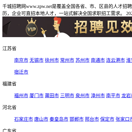
千城招聘网www.zpw.net是覆盖全国各省、市、区县的人
历，企业可直招本地人才，一站式解决全国求职招工需求。 2026
江苏省
南京市
无锡市
徐州市
常州市
苏州市
南通市
连云港市
淮
宿迁市
福建省
福州市
厦门市
莆田市
三明市
泉州市
漳州市
南平市
龙岩
河北省
石家庄市
唐山市
秦皇岛市
邯郸市
邢台市
保定市
张家口
广东省