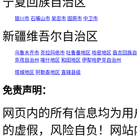
宁夏回族自治区
银川市
石嘴山市
吴忠市
固原市
中卫市
新疆维吾尔自治区
乌鲁木齐市
克拉玛依市
吐鲁番地区
哈密地区
昌吉回族自
克孜自治州
喀什地区
和田地区
伊犁哈萨克自治州
塔城地区
阿勒泰地区
直辖县级
免责声明：
网页内的所有信息均为用
的虚假，风险自负！网站