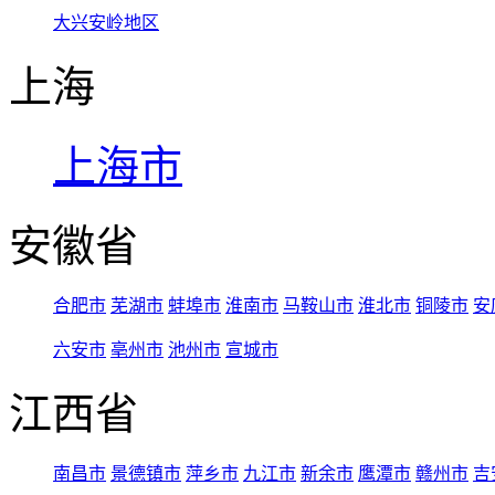
大兴安岭地区
上海
上海市
安徽省
合肥市
芜湖市
蚌埠市
淮南市
马鞍山市
淮北市
铜陵市
安
六安市
亳州市
池州市
宣城市
江西省
南昌市
景德镇市
萍乡市
九江市
新余市
鹰潭市
赣州市
吉