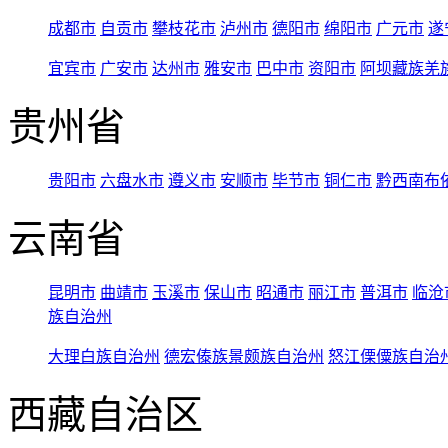
成都市
自贡市
攀枝花市
泸州市
德阳市
绵阳市
广元市
遂
宜宾市
广安市
达州市
雅安市
巴中市
资阳市
阿坝藏族羌
贵州省
贵阳市
六盘水市
遵义市
安顺市
毕节市
铜仁市
黔西南布
云南省
昆明市
曲靖市
玉溪市
保山市
昭通市
丽江市
普洱市
临沧
族自治州
大理白族自治州
德宏傣族景颇族自治州
怒江傈僳族自治
西藏自治区