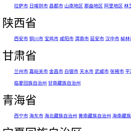
拉萨市
日喀则市
昌都市
山南地区
那曲地区
阿里地区
林
陕西省
西安市
铜川市
宝鸡市
咸阳市
渭南市
延安市
汉中市
榆林
甘肃省
兰州市
嘉峪关市
金昌市
白银市
天水市
武威市
张掖市
平
临夏回族自治州
甘南藏族自治州
青海省
西宁市
海东市
海北藏族自治州
黄南藏族自治州
海南藏族