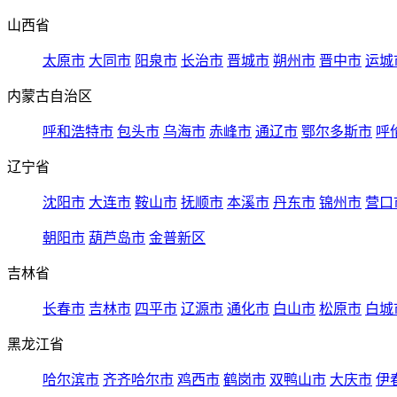
山西省
太原市
大同市
阳泉市
长治市
晋城市
朔州市
晋中市
运城
内蒙古自治区
呼和浩特市
包头市
乌海市
赤峰市
通辽市
鄂尔多斯市
呼
辽宁省
沈阳市
大连市
鞍山市
抚顺市
本溪市
丹东市
锦州市
营口
朝阳市
葫芦岛市
金普新区
吉林省
长春市
吉林市
四平市
辽源市
通化市
白山市
松原市
白城
黑龙江省
哈尔滨市
齐齐哈尔市
鸡西市
鹤岗市
双鸭山市
大庆市
伊