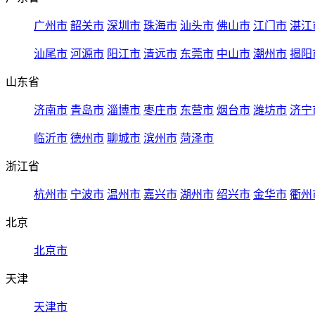
广州市
韶关市
深圳市
珠海市
汕头市
佛山市
江门市
湛江
汕尾市
河源市
阳江市
清远市
东莞市
中山市
潮州市
揭阳
山东省
济南市
青岛市
淄博市
枣庄市
东营市
烟台市
潍坊市
济宁
临沂市
德州市
聊城市
滨州市
菏泽市
浙江省
杭州市
宁波市
温州市
嘉兴市
湖州市
绍兴市
金华市
衢州
北京
北京市
天津
天津市