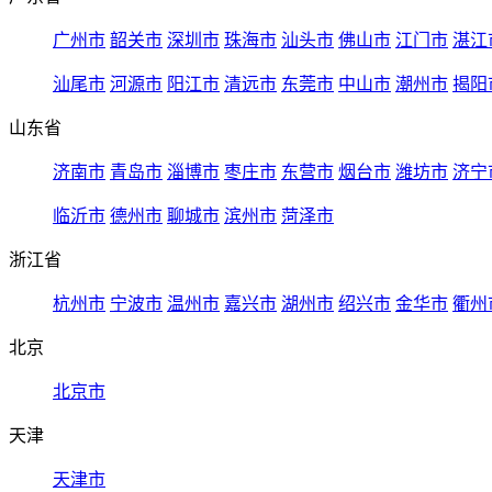
广州市
韶关市
深圳市
珠海市
汕头市
佛山市
江门市
湛江
汕尾市
河源市
阳江市
清远市
东莞市
中山市
潮州市
揭阳
山东省
济南市
青岛市
淄博市
枣庄市
东营市
烟台市
潍坊市
济宁
临沂市
德州市
聊城市
滨州市
菏泽市
浙江省
杭州市
宁波市
温州市
嘉兴市
湖州市
绍兴市
金华市
衢州
北京
北京市
天津
天津市