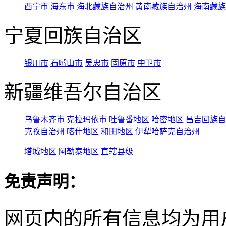
西宁市
海东市
海北藏族自治州
黄南藏族自治州
海南藏族
宁夏回族自治区
银川市
石嘴山市
吴忠市
固原市
中卫市
新疆维吾尔自治区
乌鲁木齐市
克拉玛依市
吐鲁番地区
哈密地区
昌吉回族自
克孜自治州
喀什地区
和田地区
伊犁哈萨克自治州
塔城地区
阿勒泰地区
直辖县级
免责声明：
网页内的所有信息均为用