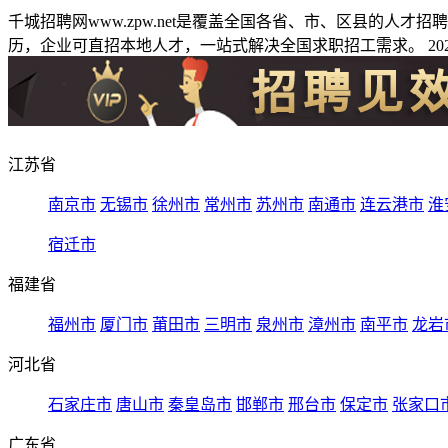
千城招聘网www.zpw.net是覆盖全国各省、市、区县的人
历，企业可直招本地人才，一站式解决全国求职招工需求。 2026
江苏省
南京市
无锡市
徐州市
常州市
苏州市
南通市
连云港市
淮
宿迁市
福建省
福州市
厦门市
莆田市
三明市
泉州市
漳州市
南平市
龙岩
河北省
石家庄市
唐山市
秦皇岛市
邯郸市
邢台市
保定市
张家口
广东省