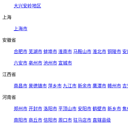
大兴安岭地区
上海
上海市
安徽省
合肥市
芜湖市
蚌埠市
淮南市
马鞍山市
淮北市
铜陵市
安
六安市
亳州市
池州市
宣城市
江西省
南昌市
景德镇市
萍乡市
九江市
新余市
鹰潭市
赣州市
吉
河南省
郑州市
开封市
洛阳市
平顶山市
安阳市
鹤壁市
新乡市
焦
南阳市
商丘市
信阳市
周口市
驻马店市
直辖县级