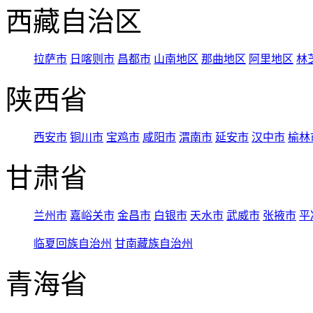
西藏自治区
拉萨市
日喀则市
昌都市
山南地区
那曲地区
阿里地区
林
陕西省
西安市
铜川市
宝鸡市
咸阳市
渭南市
延安市
汉中市
榆林
甘肃省
兰州市
嘉峪关市
金昌市
白银市
天水市
武威市
张掖市
平
临夏回族自治州
甘南藏族自治州
青海省