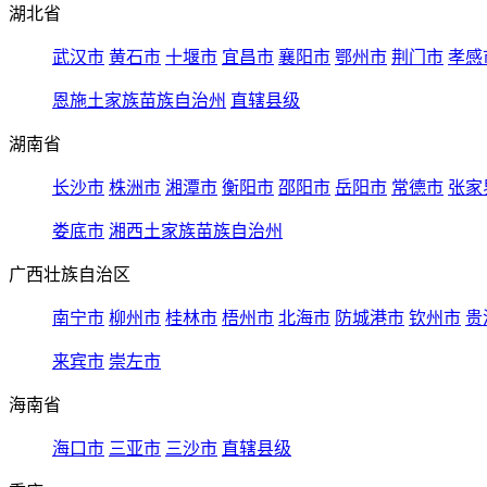
湖北省
武汉市
黄石市
十堰市
宜昌市
襄阳市
鄂州市
荆门市
孝感
恩施土家族苗族自治州
直辖县级
湖南省
长沙市
株洲市
湘潭市
衡阳市
邵阳市
岳阳市
常德市
张家
娄底市
湘西土家族苗族自治州
广西壮族自治区
南宁市
柳州市
桂林市
梧州市
北海市
防城港市
钦州市
贵
来宾市
崇左市
海南省
海口市
三亚市
三沙市
直辖县级