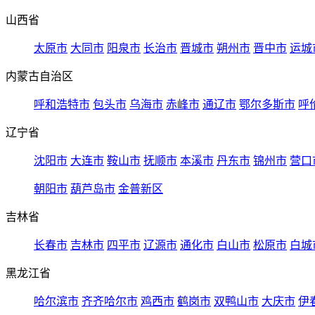
山西省
太原市
大同市
阳泉市
长治市
晋城市
朔州市
晋中市
运城
内蒙古自治区
呼和浩特市
包头市
乌海市
赤峰市
通辽市
鄂尔多斯市
呼
辽宁省
沈阳市
大连市
鞍山市
抚顺市
本溪市
丹东市
锦州市
营口
朝阳市
葫芦岛市
金普新区
吉林省
长春市
吉林市
四平市
辽源市
通化市
白山市
松原市
白城
黑龙江省
哈尔滨市
齐齐哈尔市
鸡西市
鹤岗市
双鸭山市
大庆市
伊