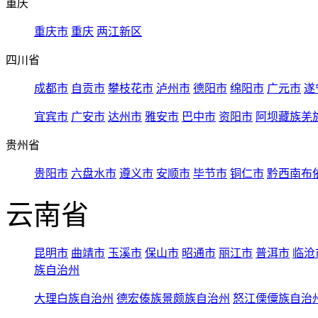
重庆
重庆市
重庆
两江新区
四川省
成都市
自贡市
攀枝花市
泸州市
德阳市
绵阳市
广元市
遂
宜宾市
广安市
达州市
雅安市
巴中市
资阳市
阿坝藏族羌
贵州省
贵阳市
六盘水市
遵义市
安顺市
毕节市
铜仁市
黔西南布
云南省
昆明市
曲靖市
玉溪市
保山市
昭通市
丽江市
普洱市
临沧
族自治州
大理白族自治州
德宏傣族景颇族自治州
怒江傈僳族自治