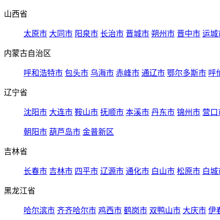
山西省
太原市
大同市
阳泉市
长治市
晋城市
朔州市
晋中市
运城
内蒙古自治区
呼和浩特市
包头市
乌海市
赤峰市
通辽市
鄂尔多斯市
呼
辽宁省
沈阳市
大连市
鞍山市
抚顺市
本溪市
丹东市
锦州市
营口
朝阳市
葫芦岛市
金普新区
吉林省
长春市
吉林市
四平市
辽源市
通化市
白山市
松原市
白城
黑龙江省
哈尔滨市
齐齐哈尔市
鸡西市
鹤岗市
双鸭山市
大庆市
伊