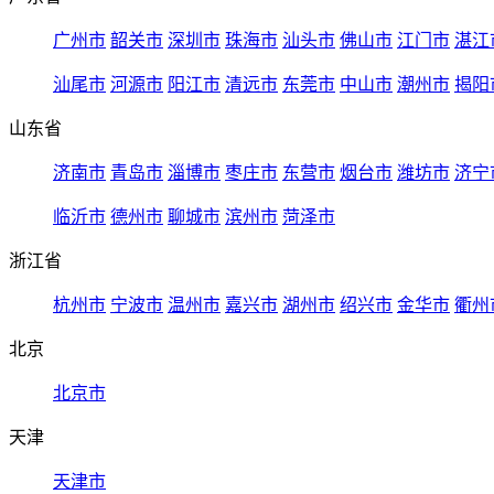
广州市
韶关市
深圳市
珠海市
汕头市
佛山市
江门市
湛江
汕尾市
河源市
阳江市
清远市
东莞市
中山市
潮州市
揭阳
山东省
济南市
青岛市
淄博市
枣庄市
东营市
烟台市
潍坊市
济宁
临沂市
德州市
聊城市
滨州市
菏泽市
浙江省
杭州市
宁波市
温州市
嘉兴市
湖州市
绍兴市
金华市
衢州
北京
北京市
天津
天津市