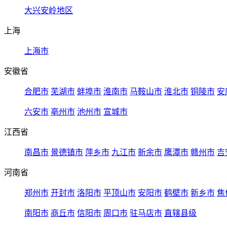
大兴安岭地区
上海
上海市
安徽省
合肥市
芜湖市
蚌埠市
淮南市
马鞍山市
淮北市
铜陵市
安
六安市
亳州市
池州市
宣城市
江西省
南昌市
景德镇市
萍乡市
九江市
新余市
鹰潭市
赣州市
吉
河南省
郑州市
开封市
洛阳市
平顶山市
安阳市
鹤壁市
新乡市
焦
南阳市
商丘市
信阳市
周口市
驻马店市
直辖县级