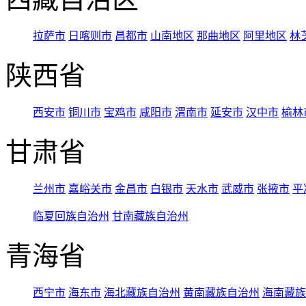
拉萨市
日喀则市
昌都市
山南地区
那曲地区
阿里地区
林
陕西省
西安市
铜川市
宝鸡市
咸阳市
渭南市
延安市
汉中市
榆林
甘肃省
兰州市
嘉峪关市
金昌市
白银市
天水市
武威市
张掖市
平
临夏回族自治州
甘南藏族自治州
青海省
西宁市
海东市
海北藏族自治州
黄南藏族自治州
海南藏族