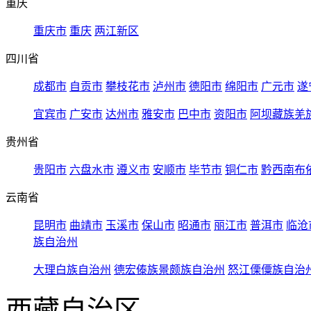
重庆
重庆市
重庆
两江新区
四川省
成都市
自贡市
攀枝花市
泸州市
德阳市
绵阳市
广元市
遂
宜宾市
广安市
达州市
雅安市
巴中市
资阳市
阿坝藏族羌
贵州省
贵阳市
六盘水市
遵义市
安顺市
毕节市
铜仁市
黔西南布
云南省
昆明市
曲靖市
玉溪市
保山市
昭通市
丽江市
普洱市
临沧
族自治州
大理白族自治州
德宏傣族景颇族自治州
怒江傈僳族自治
西藏自治区