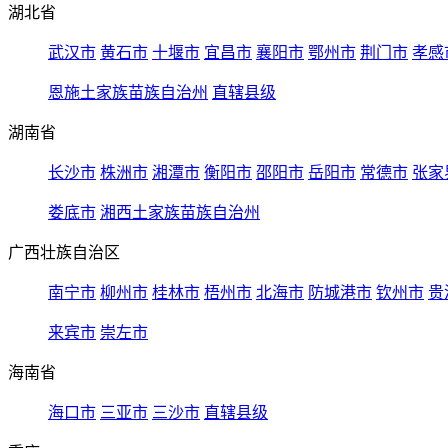
湖北省
武汉市
黄石市
十堰市
宜昌市
襄阳市
鄂州市
荆门市
孝感
恩施土家族苗族自治州
直辖县级
湖南省
长沙市
株洲市
湘潭市
衡阳市
邵阳市
岳阳市
常德市
张家
娄底市
湘西土家族苗族自治州
广西壮族自治区
南宁市
柳州市
桂林市
梧州市
北海市
防城港市
钦州市
贵
来宾市
崇左市
海南省
海口市
三亚市
三沙市
直辖县级