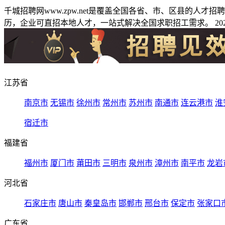
千城招聘网www.zpw.net是覆盖全国各省、市、区县的人
历，企业可直招本地人才，一站式解决全国求职招工需求。 2026
江苏省
南京市
无锡市
徐州市
常州市
苏州市
南通市
连云港市
淮
宿迁市
福建省
福州市
厦门市
莆田市
三明市
泉州市
漳州市
南平市
龙岩
河北省
石家庄市
唐山市
秦皇岛市
邯郸市
邢台市
保定市
张家口
广东省