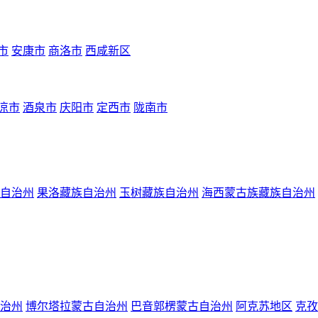
市
安康市
商洛市
西咸新区
凉市
酒泉市
庆阳市
定西市
陇南市
自治州
果洛藏族自治州
玉树藏族自治州
海西蒙古族藏族自治州
治州
博尔塔拉蒙古自治州
巴音郭楞蒙古自治州
阿克苏地区
克孜