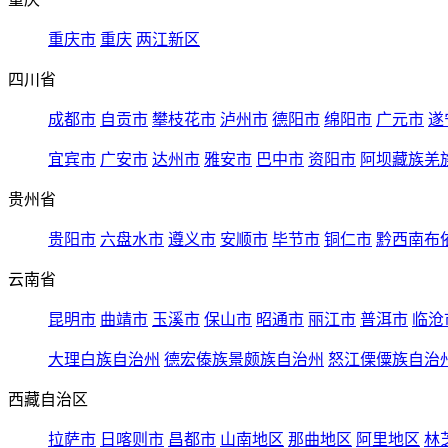
重庆市
重庆
两江新区
四川省
成都市
自贡市
攀枝花市
泸州市
德阳市
绵阳市
广元市
遂
宜宾市
广安市
达州市
雅安市
巴中市
资阳市
阿坝藏族羌
贵州省
贵阳市
六盘水市
遵义市
安顺市
毕节市
铜仁市
黔西南布
云南省
昆明市
曲靖市
玉溪市
保山市
昭通市
丽江市
普洱市
临沧
大理白族自治州
德宏傣族景颇族自治州
怒江傈僳族自治
西藏自治区
拉萨市
日喀则市
昌都市
山南地区
那曲地区
阿里地区
林