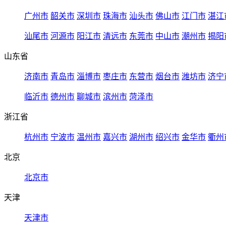
广州市
韶关市
深圳市
珠海市
汕头市
佛山市
江门市
湛江
汕尾市
河源市
阳江市
清远市
东莞市
中山市
潮州市
揭阳
山东省
济南市
青岛市
淄博市
枣庄市
东营市
烟台市
潍坊市
济宁
临沂市
德州市
聊城市
滨州市
菏泽市
浙江省
杭州市
宁波市
温州市
嘉兴市
湖州市
绍兴市
金华市
衢州
北京
北京市
天津
天津市