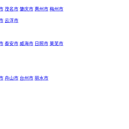
市
茂名市
肇庆市
惠州市
梅州市
市
云浮市
市
泰安市
威海市
日照市
莱芜市
市
舟山市
台州市
丽水市