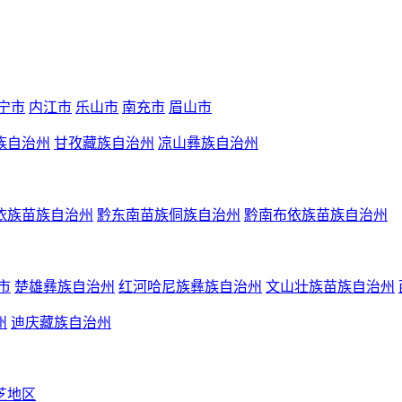
宁市
内江市
乐山市
南充市
眉山市
族自治州
甘孜藏族自治州
凉山彝族自治州
依族苗族自治州
黔东南苗族侗族自治州
黔南布依族苗族自治州
市
楚雄彝族自治州
红河哈尼族彝族自治州
文山壮族苗族自治州
州
迪庆藏族自治州
芝地区