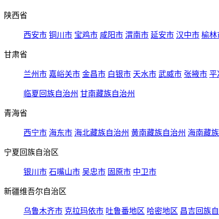
陕西省
西安市
铜川市
宝鸡市
咸阳市
渭南市
延安市
汉中市
榆林
甘肃省
兰州市
嘉峪关市
金昌市
白银市
天水市
武威市
张掖市
平
临夏回族自治州
甘南藏族自治州
青海省
西宁市
海东市
海北藏族自治州
黄南藏族自治州
海南藏族
宁夏回族自治区
银川市
石嘴山市
吴忠市
固原市
中卫市
新疆维吾尔自治区
乌鲁木齐市
克拉玛依市
吐鲁番地区
哈密地区
昌吉回族自