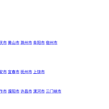
庆市
黄山市
滁州市
阜阳市
宿州市
安市
宜春市
抚州市
上饶市
作市
濮阳市
许昌市
漯河市
三门峡市