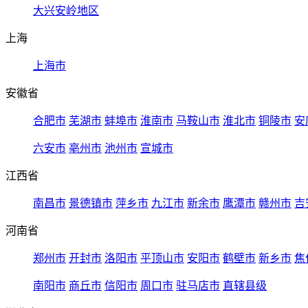
大兴安岭地区
上海
上海市
安徽省
合肥市
芜湖市
蚌埠市
淮南市
马鞍山市
淮北市
铜陵市
安
六安市
亳州市
池州市
宣城市
江西省
南昌市
景德镇市
萍乡市
九江市
新余市
鹰潭市
赣州市
吉
河南省
郑州市
开封市
洛阳市
平顶山市
安阳市
鹤壁市
新乡市
焦
南阳市
商丘市
信阳市
周口市
驻马店市
直辖县级