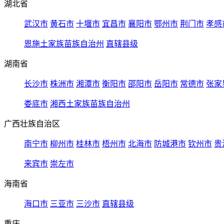
湖北省
武汉市
黄石市
十堰市
宜昌市
襄阳市
鄂州市
荆门市
孝感
恩施土家族苗族自治州
直辖县级
湖南省
长沙市
株洲市
湘潭市
衡阳市
邵阳市
岳阳市
常德市
张家
娄底市
湘西土家族苗族自治州
广西壮族自治区
南宁市
柳州市
桂林市
梧州市
北海市
防城港市
钦州市
贵
来宾市
崇左市
海南省
海口市
三亚市
三沙市
直辖县级
重庆