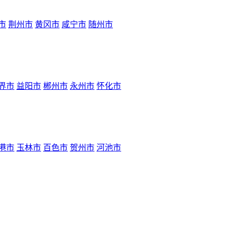
市
荆州市
黄冈市
咸宁市
随州市
界市
益阳市
郴州市
永州市
怀化市
港市
玉林市
百色市
贺州市
河池市