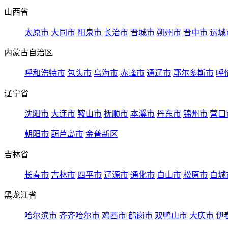
山西省
太原市
大同市
阳泉市
长治市
晋城市
朔州市
晋中市
运城
内蒙古自治区
呼和浩特市
包头市
乌海市
赤峰市
通辽市
鄂尔多斯市
呼
辽宁省
沈阳市
大连市
鞍山市
抚顺市
本溪市
丹东市
锦州市
营口
朝阳市
葫芦岛市
金普新区
吉林省
长春市
吉林市
四平市
辽源市
通化市
白山市
松原市
白城
黑龙江省
哈尔滨市
齐齐哈尔市
鸡西市
鹤岗市
双鸭山市
大庆市
伊