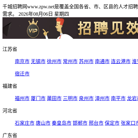
千城招聘网www.zpw.net是覆盖全国各省、市、区县的
需求。 2026年08月06日 星期四
江苏省
南京市
无锡市
徐州市
常州市
苏州市
南通市
连云港市
淮
宿迁市
福建省
福州市
厦门市
莆田市
三明市
泉州市
漳州市
南平市
龙岩
河北省
石家庄市
唐山市
秦皇岛市
邯郸市
邢台市
保定市
张家口
广东省