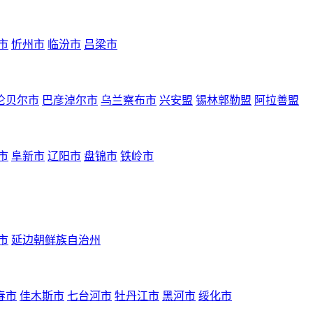
市
忻州市
临汾市
吕梁市
伦贝尔市
巴彦淖尔市
乌兰察布市
兴安盟
锡林郭勒盟
阿拉善盟
市
阜新市
辽阳市
盘锦市
铁岭市
市
延边朝鲜族自治州
春市
佳木斯市
七台河市
牡丹江市
黑河市
绥化市