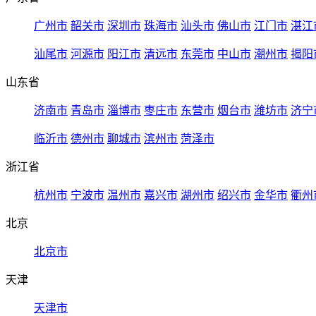
广州市
韶关市
深圳市
珠海市
汕头市
佛山市
江门市
湛江
汕尾市
河源市
阳江市
清远市
东莞市
中山市
潮州市
揭阳
山东省
济南市
青岛市
淄博市
枣庄市
东营市
烟台市
潍坊市
济宁
临沂市
德州市
聊城市
滨州市
菏泽市
浙江省
杭州市
宁波市
温州市
嘉兴市
湖州市
绍兴市
金华市
衢州
北京
北京市
天津
天津市