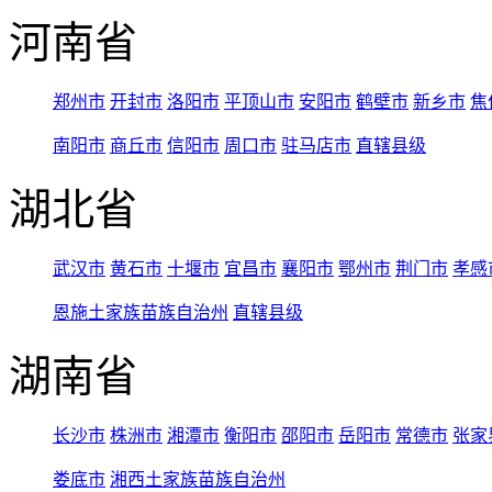
河南省
郑州市
开封市
洛阳市
平顶山市
安阳市
鹤壁市
新乡市
焦
南阳市
商丘市
信阳市
周口市
驻马店市
直辖县级
湖北省
武汉市
黄石市
十堰市
宜昌市
襄阳市
鄂州市
荆门市
孝感
恩施土家族苗族自治州
直辖县级
湖南省
长沙市
株洲市
湘潭市
衡阳市
邵阳市
岳阳市
常德市
张家
娄底市
湘西土家族苗族自治州