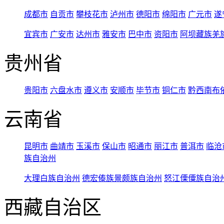
成都市
自贡市
攀枝花市
泸州市
德阳市
绵阳市
广元市
遂
宜宾市
广安市
达州市
雅安市
巴中市
资阳市
阿坝藏族羌
贵州省
贵阳市
六盘水市
遵义市
安顺市
毕节市
铜仁市
黔西南布
云南省
昆明市
曲靖市
玉溪市
保山市
昭通市
丽江市
普洱市
临沧
族自治州
大理白族自治州
德宏傣族景颇族自治州
怒江傈僳族自治
西藏自治区