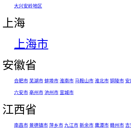
大兴安岭地区
上海
上海市
安徽省
合肥市
芜湖市
蚌埠市
淮南市
马鞍山市
淮北市
铜陵市
安
六安市
亳州市
池州市
宣城市
江西省
南昌市
景德镇市
萍乡市
九江市
新余市
鹰潭市
赣州市
吉