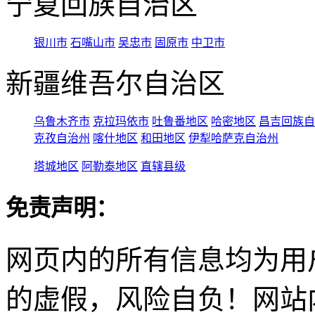
宁夏回族自治区
银川市
石嘴山市
吴忠市
固原市
中卫市
新疆维吾尔自治区
乌鲁木齐市
克拉玛依市
吐鲁番地区
哈密地区
昌吉回族自
克孜自治州
喀什地区
和田地区
伊犁哈萨克自治州
塔城地区
阿勒泰地区
直辖县级
免责声明：
网页内的所有信息均为用
的虚假，风险自负！网站