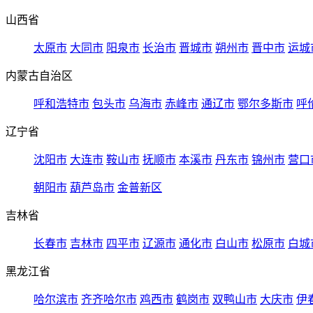
山西省
太原市
大同市
阳泉市
长治市
晋城市
朔州市
晋中市
运城
内蒙古自治区
呼和浩特市
包头市
乌海市
赤峰市
通辽市
鄂尔多斯市
呼
辽宁省
沈阳市
大连市
鞍山市
抚顺市
本溪市
丹东市
锦州市
营口
朝阳市
葫芦岛市
金普新区
吉林省
长春市
吉林市
四平市
辽源市
通化市
白山市
松原市
白城
黑龙江省
哈尔滨市
齐齐哈尔市
鸡西市
鹤岗市
双鸭山市
大庆市
伊