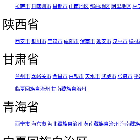
拉萨市
日喀则市
昌都市
山南地区
那曲地区
阿里地区
林
陕西省
西安市
铜川市
宝鸡市
咸阳市
渭南市
延安市
汉中市
榆林
甘肃省
兰州市
嘉峪关市
金昌市
白银市
天水市
武威市
张掖市
平
临夏回族自治州
甘南藏族自治州
青海省
西宁市
海东市
海北藏族自治州
黄南藏族自治州
海南藏族