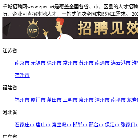
千城招聘网www.zpw.net是覆盖全国各省、市、区县的人
历，企业可直招本地人才，一站式解决全国求职招工需求。 2026
江苏省
南京市
无锡市
徐州市
常州市
苏州市
南通市
连云港市
淮
宿迁市
福建省
福州市
厦门市
莆田市
三明市
泉州市
漳州市
南平市
龙岩
河北省
石家庄市
唐山市
秦皇岛市
邯郸市
邢台市
保定市
张家口
广东省