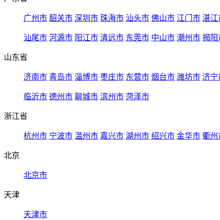
广州市
韶关市
深圳市
珠海市
汕头市
佛山市
江门市
湛江
汕尾市
河源市
阳江市
清远市
东莞市
中山市
潮州市
揭阳
山东省
济南市
青岛市
淄博市
枣庄市
东营市
烟台市
潍坊市
济宁
临沂市
德州市
聊城市
滨州市
菏泽市
浙江省
杭州市
宁波市
温州市
嘉兴市
湖州市
绍兴市
金华市
衢州
北京
北京市
天津
天津市