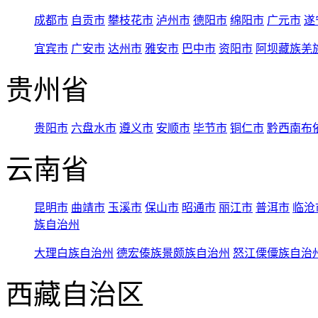
成都市
自贡市
攀枝花市
泸州市
德阳市
绵阳市
广元市
遂
宜宾市
广安市
达州市
雅安市
巴中市
资阳市
阿坝藏族羌
贵州省
贵阳市
六盘水市
遵义市
安顺市
毕节市
铜仁市
黔西南布
云南省
昆明市
曲靖市
玉溪市
保山市
昭通市
丽江市
普洱市
临沧
族自治州
大理白族自治州
德宏傣族景颇族自治州
怒江傈僳族自治
西藏自治区