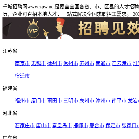
千城招聘网www.zpw.net是覆盖全国各省、市、区县的人
历，企业可直招本地人才，一站式解决全国求职招工需求。 2026
江苏省
南京市
无锡市
徐州市
常州市
苏州市
南通市
连云港市
淮
宿迁市
福建省
福州市
厦门市
莆田市
三明市
泉州市
漳州市
南平市
龙岩
河北省
石家庄市
唐山市
秦皇岛市
邯郸市
邢台市
保定市
张家口
广东省