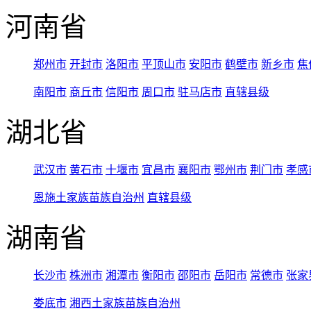
河南省
郑州市
开封市
洛阳市
平顶山市
安阳市
鹤壁市
新乡市
焦
南阳市
商丘市
信阳市
周口市
驻马店市
直辖县级
湖北省
武汉市
黄石市
十堰市
宜昌市
襄阳市
鄂州市
荆门市
孝感
恩施土家族苗族自治州
直辖县级
湖南省
长沙市
株洲市
湘潭市
衡阳市
邵阳市
岳阳市
常德市
张家
娄底市
湘西土家族苗族自治州