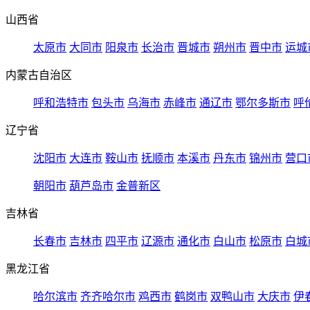
山西省
太原市
大同市
阳泉市
长治市
晋城市
朔州市
晋中市
运城
内蒙古自治区
呼和浩特市
包头市
乌海市
赤峰市
通辽市
鄂尔多斯市
呼
辽宁省
沈阳市
大连市
鞍山市
抚顺市
本溪市
丹东市
锦州市
营口
朝阳市
葫芦岛市
金普新区
吉林省
长春市
吉林市
四平市
辽源市
通化市
白山市
松原市
白城
黑龙江省
哈尔滨市
齐齐哈尔市
鸡西市
鹤岗市
双鸭山市
大庆市
伊