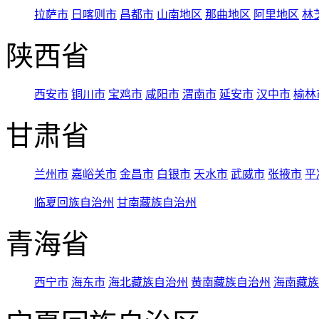
拉萨市
日喀则市
昌都市
山南地区
那曲地区
阿里地区
林
陕西省
西安市
铜川市
宝鸡市
咸阳市
渭南市
延安市
汉中市
榆林
甘肃省
兰州市
嘉峪关市
金昌市
白银市
天水市
武威市
张掖市
平
临夏回族自治州
甘南藏族自治州
青海省
西宁市
海东市
海北藏族自治州
黄南藏族自治州
海南藏族