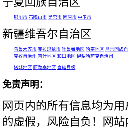
宁夏回族自治区
银川市
石嘴山市
吴忠市
固原市
中卫市
新疆维吾尔自治区
乌鲁木齐市
克拉玛依市
吐鲁番地区
哈密地区
昌吉回族自
克孜自治州
喀什地区
和田地区
伊犁哈萨克自治州
塔城地区
阿勒泰地区
直辖县级
免责声明：
网页内的所有信息均为用
的虚假，风险自负！网站