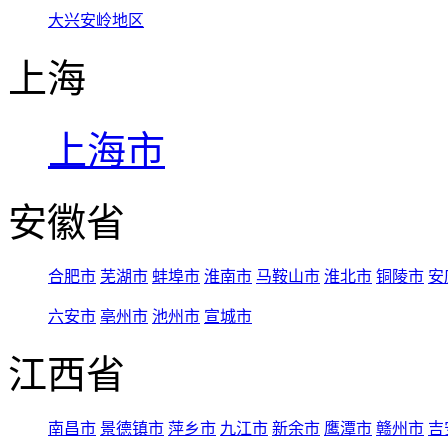
大兴安岭地区
上海
上海市
安徽省
合肥市
芜湖市
蚌埠市
淮南市
马鞍山市
淮北市
铜陵市
安
六安市
亳州市
池州市
宣城市
江西省
南昌市
景德镇市
萍乡市
九江市
新余市
鹰潭市
赣州市
吉