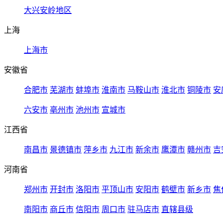
大兴安岭地区
上海
上海市
安徽省
合肥市
芜湖市
蚌埠市
淮南市
马鞍山市
淮北市
铜陵市
安
六安市
亳州市
池州市
宣城市
江西省
南昌市
景德镇市
萍乡市
九江市
新余市
鹰潭市
赣州市
吉
河南省
郑州市
开封市
洛阳市
平顶山市
安阳市
鹤壁市
新乡市
焦
南阳市
商丘市
信阳市
周口市
驻马店市
直辖县级