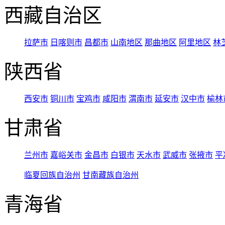
西藏自治区
拉萨市
日喀则市
昌都市
山南地区
那曲地区
阿里地区
林
陕西省
西安市
铜川市
宝鸡市
咸阳市
渭南市
延安市
汉中市
榆林
甘肃省
兰州市
嘉峪关市
金昌市
白银市
天水市
武威市
张掖市
平
临夏回族自治州
甘南藏族自治州
青海省