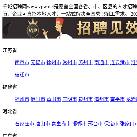
千城招聘网www.zpw.net是覆盖全国各省、市、区县的人
历，企业可直招本地人才，一站式解决全国求职招工需求。 2026
江苏省
南京市
无锡市
徐州市
常州市
苏州市
南通市
连云港市
淮
宿迁市
福建省
福州市
厦门市
莆田市
三明市
泉州市
漳州市
南平市
龙岩
河北省
石家庄市
唐山市
秦皇岛市
邯郸市
邢台市
保定市
张家口
广东省