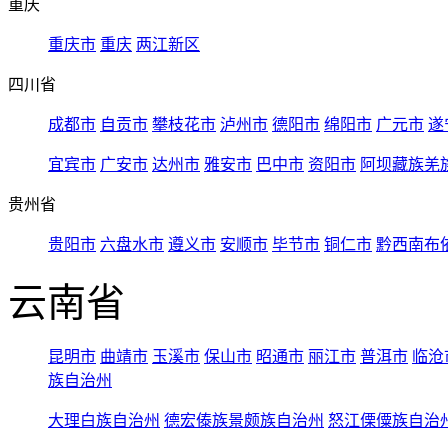
重庆
重庆市
重庆
两江新区
四川省
成都市
自贡市
攀枝花市
泸州市
德阳市
绵阳市
广元市
遂
宜宾市
广安市
达州市
雅安市
巴中市
资阳市
阿坝藏族羌
贵州省
贵阳市
六盘水市
遵义市
安顺市
毕节市
铜仁市
黔西南布
云南省
昆明市
曲靖市
玉溪市
保山市
昭通市
丽江市
普洱市
临沧
族自治州
大理白族自治州
德宏傣族景颇族自治州
怒江傈僳族自治