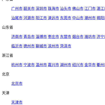
广州市
韶关市
深圳市
珠海市
汕头市
佛山市
江门市
湛江
汕尾市
河源市
阳江市
清远市
东莞市
中山市
潮州市
揭阳
山东省
济南市
青岛市
淄博市
枣庄市
东营市
烟台市
潍坊市
济宁
临沂市
德州市
聊城市
滨州市
菏泽市
浙江省
杭州市
宁波市
温州市
嘉兴市
湖州市
绍兴市
金华市
衢州
北京
北京市
天津
天津市