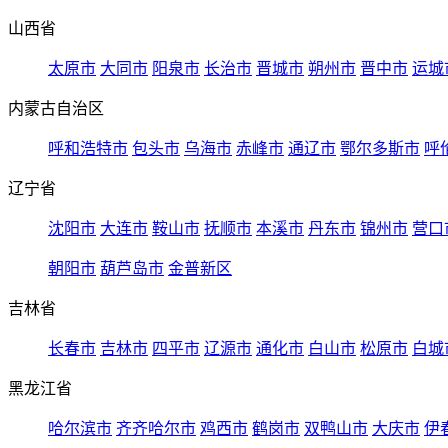
山西省
太原市
大同市
阳泉市
长治市
晋城市
朔州市
晋中市
运城
内蒙古自治区
呼和浩特市
包头市
乌海市
赤峰市
通辽市
鄂尔多斯市
呼
辽宁省
沈阳市
大连市
鞍山市
抚顺市
本溪市
丹东市
锦州市
营口
朝阳市
葫芦岛市
金普新区
吉林省
长春市
吉林市
四平市
辽源市
通化市
白山市
松原市
白城
黑龙江省
哈尔滨市
齐齐哈尔市
鸡西市
鹤岗市
双鸭山市
大庆市
伊