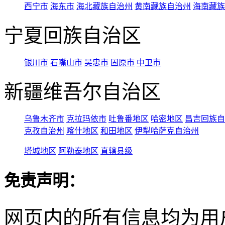
西宁市
海东市
海北藏族自治州
黄南藏族自治州
海南藏族
宁夏回族自治区
银川市
石嘴山市
吴忠市
固原市
中卫市
新疆维吾尔自治区
乌鲁木齐市
克拉玛依市
吐鲁番地区
哈密地区
昌吉回族自
克孜自治州
喀什地区
和田地区
伊犁哈萨克自治州
塔城地区
阿勒泰地区
直辖县级
免责声明：
网页内的所有信息均为用