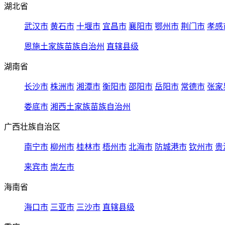
湖北省
武汉市
黄石市
十堰市
宜昌市
襄阳市
鄂州市
荆门市
孝感
恩施土家族苗族自治州
直辖县级
湖南省
长沙市
株洲市
湘潭市
衡阳市
邵阳市
岳阳市
常德市
张家
娄底市
湘西土家族苗族自治州
广西壮族自治区
南宁市
柳州市
桂林市
梧州市
北海市
防城港市
钦州市
贵
来宾市
崇左市
海南省
海口市
三亚市
三沙市
直辖县级