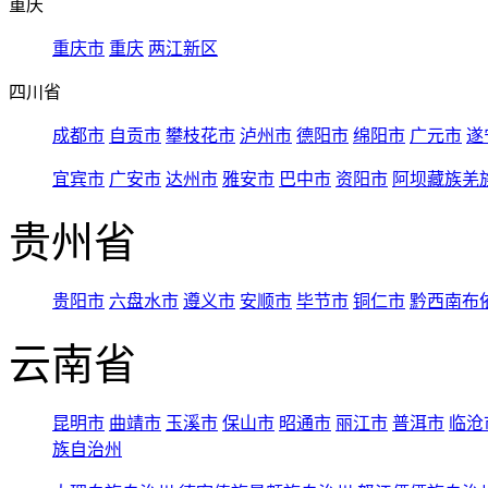
重庆
重庆市
重庆
两江新区
四川省
成都市
自贡市
攀枝花市
泸州市
德阳市
绵阳市
广元市
遂
宜宾市
广安市
达州市
雅安市
巴中市
资阳市
阿坝藏族羌
贵州省
贵阳市
六盘水市
遵义市
安顺市
毕节市
铜仁市
黔西南布
云南省
昆明市
曲靖市
玉溪市
保山市
昭通市
丽江市
普洱市
临沧
族自治州