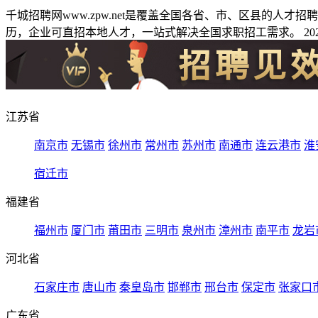
千城招聘网www.zpw.net是覆盖全国各省、市、区县的人
历，企业可直招本地人才，一站式解决全国求职招工需求。 2026
江苏省
南京市
无锡市
徐州市
常州市
苏州市
南通市
连云港市
淮
宿迁市
福建省
福州市
厦门市
莆田市
三明市
泉州市
漳州市
南平市
龙岩
河北省
石家庄市
唐山市
秦皇岛市
邯郸市
邢台市
保定市
张家口
广东省