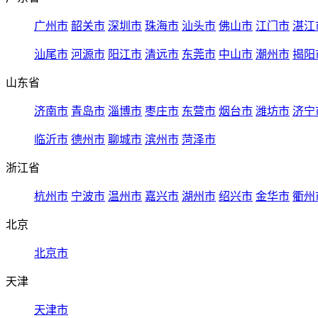
广州市
韶关市
深圳市
珠海市
汕头市
佛山市
江门市
湛江
汕尾市
河源市
阳江市
清远市
东莞市
中山市
潮州市
揭阳
山东省
济南市
青岛市
淄博市
枣庄市
东营市
烟台市
潍坊市
济宁
临沂市
德州市
聊城市
滨州市
菏泽市
浙江省
杭州市
宁波市
温州市
嘉兴市
湖州市
绍兴市
金华市
衢州
北京
北京市
天津
天津市