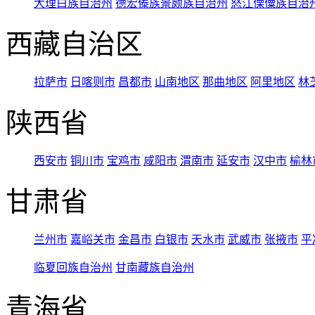
大理白族自治州
德宏傣族景颇族自治州
怒江傈僳族自治
西藏自治区
拉萨市
日喀则市
昌都市
山南地区
那曲地区
阿里地区
林
陕西省
西安市
铜川市
宝鸡市
咸阳市
渭南市
延安市
汉中市
榆林
甘肃省
兰州市
嘉峪关市
金昌市
白银市
天水市
武威市
张掖市
平
临夏回族自治州
甘南藏族自治州
青海省