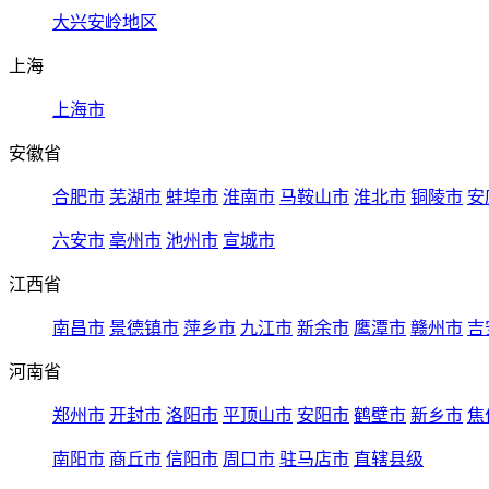
大兴安岭地区
上海
上海市
安徽省
合肥市
芜湖市
蚌埠市
淮南市
马鞍山市
淮北市
铜陵市
安
六安市
亳州市
池州市
宣城市
江西省
南昌市
景德镇市
萍乡市
九江市
新余市
鹰潭市
赣州市
吉
河南省
郑州市
开封市
洛阳市
平顶山市
安阳市
鹤壁市
新乡市
焦
南阳市
商丘市
信阳市
周口市
驻马店市
直辖县级