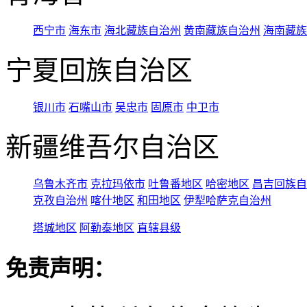
西宁市
海东市
海北藏族自治州
黄南藏族自治州
海南藏族
宁夏回族自治区
银川市
石嘴山市
吴忠市
固原市
中卫市
新疆维吾尔自治区
乌鲁木齐市
克拉玛依市
吐鲁番地区
哈密地区
昌吉回族自
克孜自治州
喀什地区
和田地区
伊犁哈萨克自治州
塔城地区
阿勒泰地区
直辖县级
免责声明：