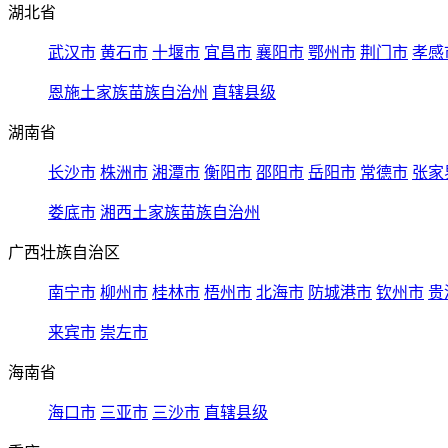
湖北省
武汉市
黄石市
十堰市
宜昌市
襄阳市
鄂州市
荆门市
孝感
恩施土家族苗族自治州
直辖县级
湖南省
长沙市
株洲市
湘潭市
衡阳市
邵阳市
岳阳市
常德市
张家
娄底市
湘西土家族苗族自治州
广西壮族自治区
南宁市
柳州市
桂林市
梧州市
北海市
防城港市
钦州市
贵
来宾市
崇左市
海南省
海口市
三亚市
三沙市
直辖县级