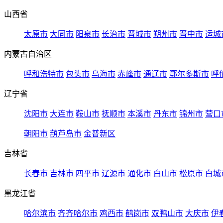
山西省
太原市
大同市
阳泉市
长治市
晋城市
朔州市
晋中市
运城
内蒙古自治区
呼和浩特市
包头市
乌海市
赤峰市
通辽市
鄂尔多斯市
呼
辽宁省
沈阳市
大连市
鞍山市
抚顺市
本溪市
丹东市
锦州市
营口
朝阳市
葫芦岛市
金普新区
吉林省
长春市
吉林市
四平市
辽源市
通化市
白山市
松原市
白城
黑龙江省
哈尔滨市
齐齐哈尔市
鸡西市
鹤岗市
双鸭山市
大庆市
伊