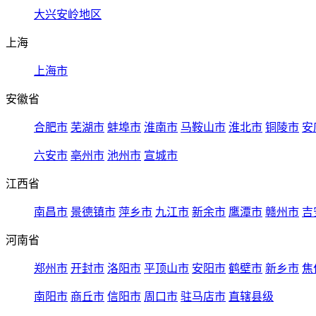
大兴安岭地区
上海
上海市
安徽省
合肥市
芜湖市
蚌埠市
淮南市
马鞍山市
淮北市
铜陵市
安
六安市
亳州市
池州市
宣城市
江西省
南昌市
景德镇市
萍乡市
九江市
新余市
鹰潭市
赣州市
吉
河南省
郑州市
开封市
洛阳市
平顶山市
安阳市
鹤壁市
新乡市
焦
南阳市
商丘市
信阳市
周口市
驻马店市
直辖县级