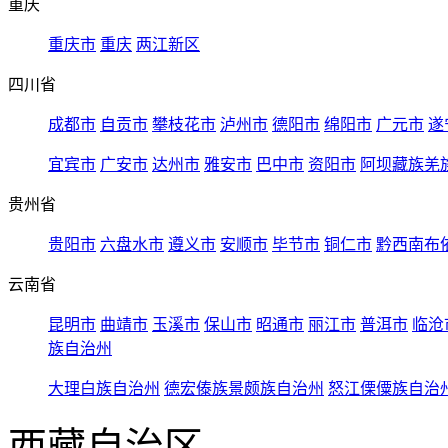
重庆
重庆市
重庆
两江新区
四川省
成都市
自贡市
攀枝花市
泸州市
德阳市
绵阳市
广元市
遂
宜宾市
广安市
达州市
雅安市
巴中市
资阳市
阿坝藏族羌
贵州省
贵阳市
六盘水市
遵义市
安顺市
毕节市
铜仁市
黔西南布
云南省
昆明市
曲靖市
玉溪市
保山市
昭通市
丽江市
普洱市
临沧
族自治州
大理白族自治州
德宏傣族景颇族自治州
怒江傈僳族自治
西藏自治区