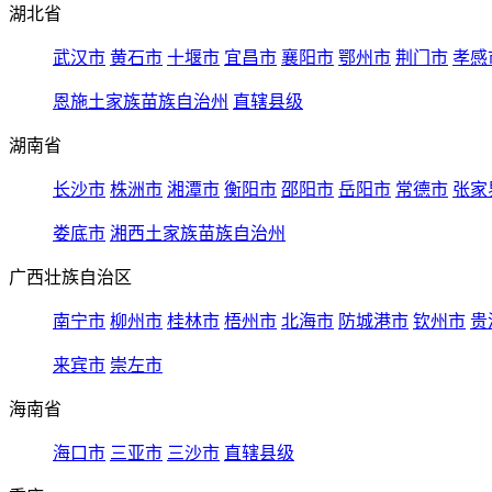
湖北省
武汉市
黄石市
十堰市
宜昌市
襄阳市
鄂州市
荆门市
孝感
恩施土家族苗族自治州
直辖县级
湖南省
长沙市
株洲市
湘潭市
衡阳市
邵阳市
岳阳市
常德市
张家
娄底市
湘西土家族苗族自治州
广西壮族自治区
南宁市
柳州市
桂林市
梧州市
北海市
防城港市
钦州市
贵
来宾市
崇左市
海南省
海口市
三亚市
三沙市
直辖县级