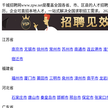
千城招聘网www.zpw.net是覆盖全国各省、市、区县的人
历，企业可直招本地人才，一站式解决全国求职招工需求。 2026
江苏省
南京市
无锡市
徐州市
常州市
苏州市
南通市
连云港市
淮
宿迁市
福建省
福州市
厦门市
莆田市
三明市
泉州市
漳州市
南平市
龙岩
河北省
石家庄市
唐山市
秦皇岛市
邯郸市
邢台市
保定市
张家口
广东省