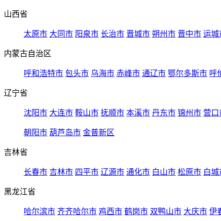
山西省
太原市
大同市
阳泉市
长治市
晋城市
朔州市
晋中市
运城
内蒙古自治区
呼和浩特市
包头市
乌海市
赤峰市
通辽市
鄂尔多斯市
呼
辽宁省
沈阳市
大连市
鞍山市
抚顺市
本溪市
丹东市
锦州市
营口
朝阳市
葫芦岛市
金普新区
吉林省
长春市
吉林市
四平市
辽源市
通化市
白山市
松原市
白城
黑龙江省
哈尔滨市
齐齐哈尔市
鸡西市
鹤岗市
双鸭山市
大庆市
伊