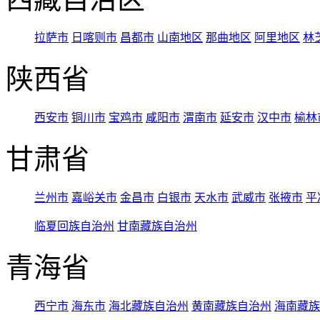
拉萨市
日喀则市
昌都市
山南地区
那曲地区
阿里地区
林
陕西省
西安市
铜川市
宝鸡市
咸阳市
渭南市
延安市
汉中市
榆林
甘肃省
兰州市
嘉峪关市
金昌市
白银市
天水市
武威市
张掖市
平
临夏回族自治州
甘南藏族自治州
青海省
西宁市
海东市
海北藏族自治州
黄南藏族自治州
海南藏族