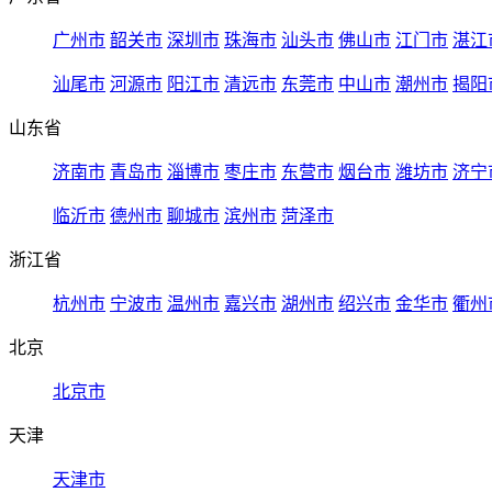
广州市
韶关市
深圳市
珠海市
汕头市
佛山市
江门市
湛江
汕尾市
河源市
阳江市
清远市
东莞市
中山市
潮州市
揭阳
山东省
济南市
青岛市
淄博市
枣庄市
东营市
烟台市
潍坊市
济宁
临沂市
德州市
聊城市
滨州市
菏泽市
浙江省
杭州市
宁波市
温州市
嘉兴市
湖州市
绍兴市
金华市
衢州
北京
北京市
天津
天津市